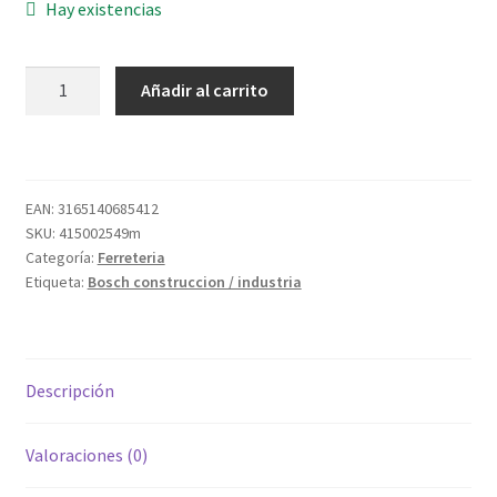
Hay existencias
LIJA
Añadir al carrito
AGUA
C355
230X280MM
G0100
EAN:
3165140685412
cantidad
SKU:
415002549m
Categoría:
Ferreteria
Etiqueta:
Bosch construccion / industria
Descripción
Valoraciones (0)