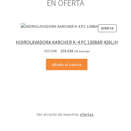
EN OFERTA
PRODUCT
OFERTA
EN
OFERTA
HIDROLAVADORA KARCHER K-4 PC 130BAR 420L/H
El
El
323.29
€
258.63
€
IVA Incluido
precio
precio
original
actual
Añadir al carrito
era:
es:
323.29€.
258.63€.
Ver el resto de nuestras
ofertas
.