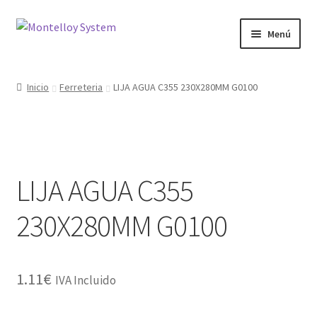
Ir
Ir
Menú
a
al
la
contenido
Herramientas
navegación
Inicio
Ferreteria
LIJA AGUA C355 230X280MM G0100
Ferretería
Jardin y Terraza
LIJA AGUA C355
Maquinaria
230X280MM G0100
Protección Laboral
Contacto
1.11
€
IVA Incluido