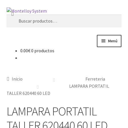
Ir
Ir
Buscar
a
al
Buscar
la
contenido
por:
navegación
Menú
0.00
€
0 productos
Herramientas
Ferretería
Inicio
Ferreteria
Jardin y Terraza
LAMPARA PORTATIL
TALLER 620440 60 LED
Maquinaria
LAMPARA PORTATIL
Protección Laboral
TALLER 620440 60 LED