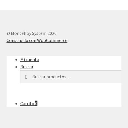
© Montelloy System 2026
Construido con WooCommerce
.
Mi cuenta
Buscar
Buscar
Buscar
por:
Carrito
0