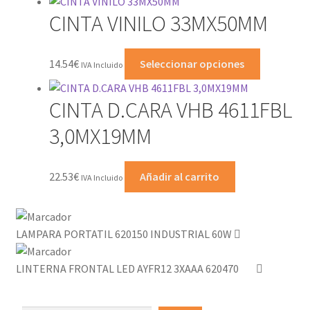
CINTA VINILO 33MX50MM
Este
14.54
€
Seleccionar opciones
IVA Incluido
producto
tiene
CINTA D.CARA VHB 4611FBL
múltiples
variantes.
3,0MX19MM
Las
opciones
22.53
€
Añadir al carrito
se
IVA Incluido
pueden
elegir
en
LAMPARA PORTATIL 620150 INDUSTRIAL 60W
la
página
LINTERNA FRONTAL LED AYFR12 3XAAA 620470
de
producto