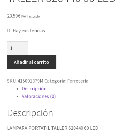
Contacto
23.59
€
IVA Incluido
Hay existencias
LAMPARA
PORTATIL
TALLER
Añadir al carrito
620440
60
SKU:
415001379M
Categoría:
Ferreteria
LED
Descripción
cantidad
Valoraciones (0)
Descripción
LAMPARA PORTATIL TALLER 620440 60 LED