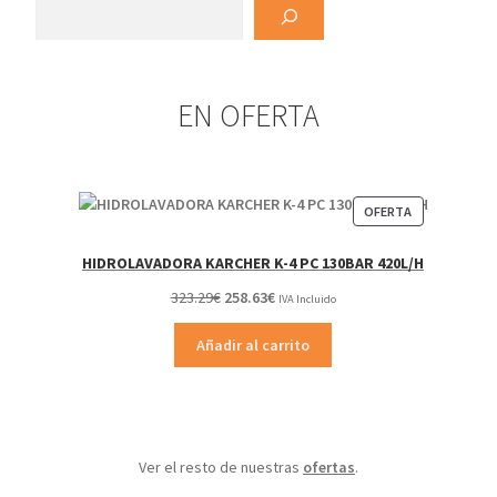
Buscar
EN OFERTA
PRODUCTO
OFERTA
EN
OFERTA
HIDROLAVADORA KARCHER K-4 PC 130BAR 420L/H
El
El
323.29
€
258.63
€
IVA Incluido
precio
precio
Añadir al carrito
original
actual
era:
es:
323.29€.
258.63€.
Ver el resto de nuestras
ofertas
.