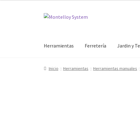
Ir
Ir
a
al
la
contenido
navegación
Herramientas
Ferretería
Jardin y T
Inicio
Herramientas
Herramientas manuales