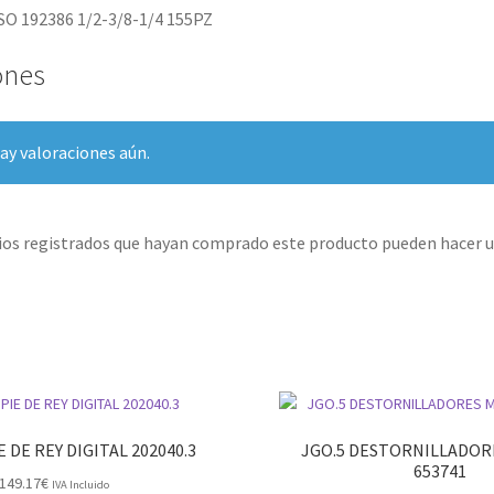
O 192386 1/2-3/8-1/4 155PZ
ones
ay valoraciones aún.
rios registrados que hayan comprado este producto pueden hacer u
E DE REY DIGITAL 202040.3
JGO.5 DESTORNILLADOR
653741
149.17
€
IVA Incluido