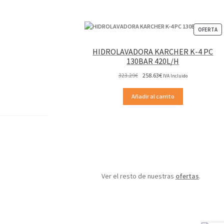
P
OFERTA
EN
OF
HIDROLAVADORA KARCHER K-4 PC
130BAR 420L/H
El
El
323.29
€
258.63
€
IVA Incluido
precio
precio
original
actual
Añadir al carrito
era:
es:
323.29€.
258.63€.
Ver el resto de nuestras
ofertas
.