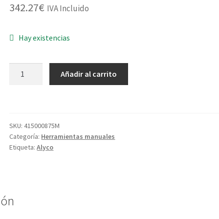
342.27
€
IVA Incluido
Hay existencias
JGO.LLAVE
Añadir al carrito
VASO
192386
1/2-
3/8-
SKU:
415000875M
1/4
Categoría:
Herramientas manuales
155PZ
Etiqueta:
Alyco
cantidad
ión