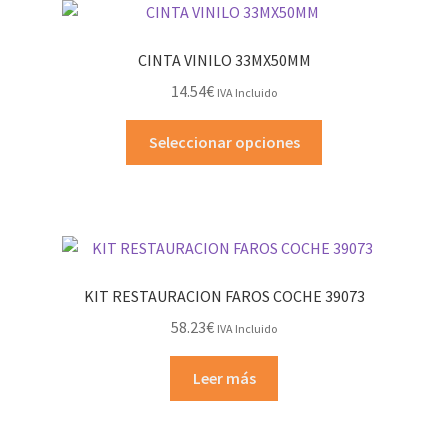
CINTA VINILO 33MX50MM
14.54
€
IVA Incluido
Este
Seleccionar opciones
producto
tiene
múltiples
variantes.
Las
opciones
KIT RESTAURACION FAROS COCHE 39073
se
58.23
€
IVA Incluido
pueden
elegir
Leer más
en
la
página