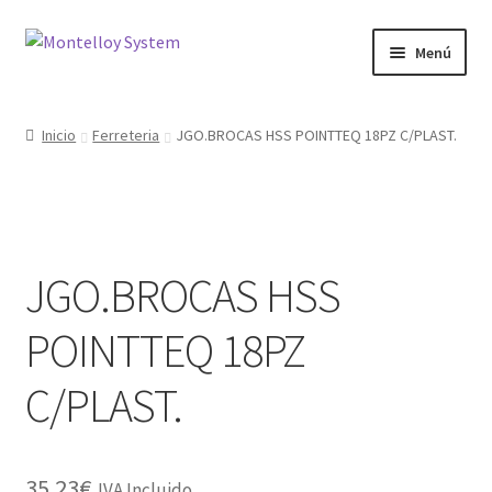
Ir
Ir
Menú
a
al
la
contenido
Herramientas
navegación
Inicio
Ferreteria
JGO.BROCAS HSS POINTTEQ 18PZ C/PLAST.
Ferretería
Jardin y Terraza
JGO.BROCAS HSS
Maquinaria
POINTTEQ 18PZ
Protección Laboral
C/PLAST.
Contacto
35.23
€
IVA Incluido