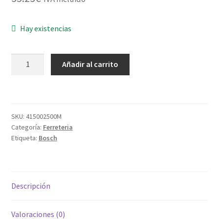
Hay existencias
JGO.BROCAS
Añadir al carrito
HSS
POINTTEQ
18PZ
C/PLAST.
SKU:
415002500M
cantidad
Categoría:
Ferreteria
Etiqueta:
Bosch
Descripción
Valoraciones (0)