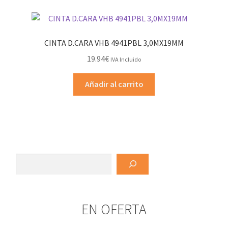
de
producto
CINTA D.CARA VHB 4941PBL 3,0MX19MM
19.94
€
IVA Incluido
Añadir al carrito
Buscar
EN OFERTA