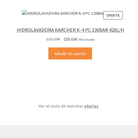
PRODUCT
OFERTA
EN
OFERTA
HIDROLAVADORA KARCHER K-4 PC 130BAR 420L/H
El
El
323.29
€
258.63
€
IVA Incluido
precio
precio
original
actual
Añadir al carrito
era:
es:
323.29€.
258.63€.
Ver el resto de nuestras
ofertas
.