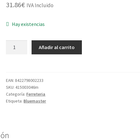
31.86
€
IVA Incluido
Hay existencias
HUSILLO
Añadir al carrito
P/CORONA
5546/32-
250
M/HEXAG.
EAN:
8422798002233
cantidad
SKU:
415003046m
Categoría:
Ferreteria
Etiqueta:
Bluemaster
ión