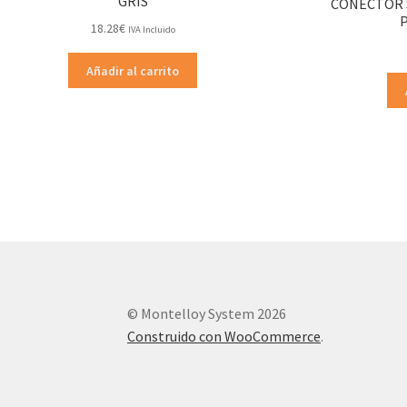
GRIS
CONECTOR S
18.28
€
IVA Incluido
Añadir al carrito
© Montelloy System 2026
Construido con WooCommerce
.