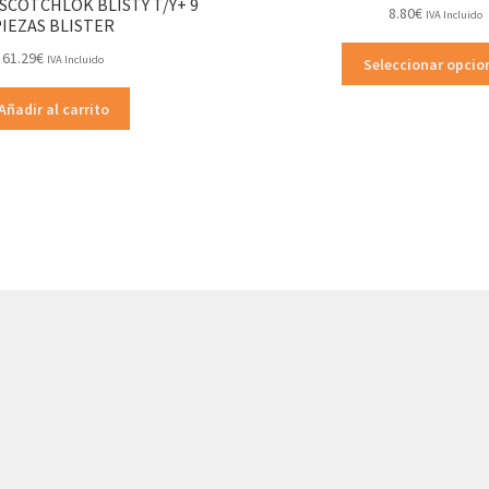
COTCHLOK BLISTY T/Y+ 9
8.80
€
IVA Incluido
PIEZAS BLISTER
61.29
€
IVA Incluido
Seleccionar opcio
Añadir al carrito