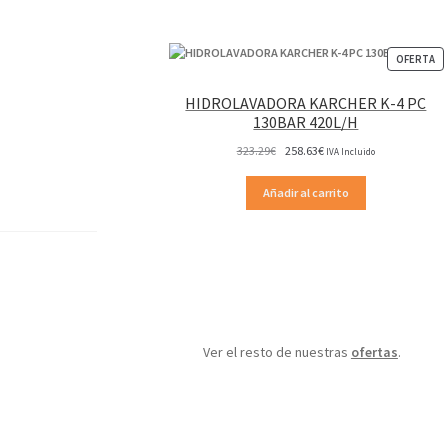
P
OFERTA
EN
OF
HIDROLAVADORA KARCHER K-4 PC
130BAR 420L/H
El
El
323.29
€
258.63
€
IVA Incluido
precio
precio
original
actual
Añadir al carrito
era:
es:
323.29€.
258.63€.
Ver el resto de nuestras
ofertas
.