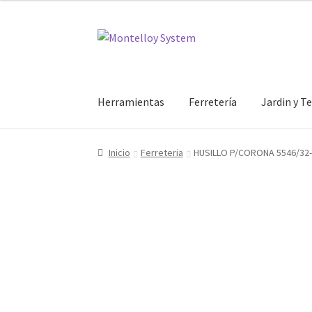
Ir
Ir
a
al
la
contenido
navegación
Herramientas
Ferretería
Jardin y T
Inicio
Ferreteria
HUSILLO P/CORONA 5546/32-