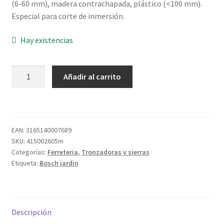
(6-60 mm), madera contrachapada, plástico (<100 mm).
Especial para corte de inmersión.
Hay existencias
HOJA
Añadir al carrito
SIERRA
SABLE
P/KEO
S644D
EAN:
3165140007689
150MM
SKU:
415002605m
BLISTER
Categorías:
Ferreteria
,
Tronzadoras y sierras
DE
Etiqueta:
Bosch jardin
DOS
UNIDADES
BOSCH
cantidad
Descripción