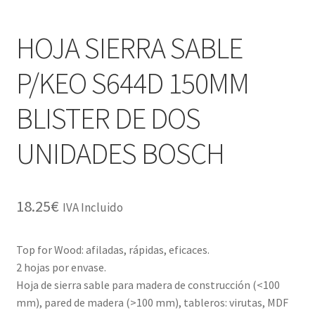
HOJA SIERRA SABLE
P/KEO S644D 150MM
BLISTER DE DOS
UNIDADES BOSCH
18.25
€
IVA Incluido
Top for Wood: afiladas, rápidas, eficaces.
2 hojas por envase.
Hoja de sierra sable para madera de construcción (<100
mm), pared de madera (>100 mm), tableros: virutas, MDF