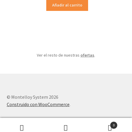
original
actual
Añadir al carrito
era:
es:
323.29€.
258.63€.
Ver el resto de nuestras
ofertas
.
© Montelloy System 2026
Construido con WooCommerce
.
0
Buscar
Buscar