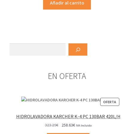
Añadir al carrito
Buscar
EN OFERTA
PRODUCT
OFERTA
EN
OFERTA
HIDROLAVADORA KARCHER K-4 PC 130BAR 420L/H
El
El
323.29
€
258.63
€
IVA Incluido
precio
precio