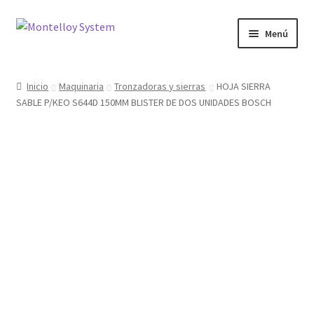
Ir
Ir
Menú
a
al
la
contenido
Herramientas
navegación
Inicio
Maquinaria
Tronzadoras y sierras
HOJA SIERRA
SABLE P/KEO S644D 150MM BLISTER DE DOS UNIDADES BOSCH
Ferretería
Jardin y Terraza
Maquinaria
Protección Laboral
Contacto