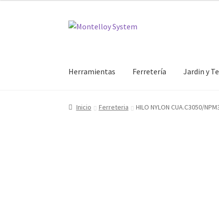
Ir
Ir
a
al
la
contenido
navegación
Herramientas
Ferretería
Jardin y T
Inicio
Ferreteria
HILO NYLON CUA.C3050/NP