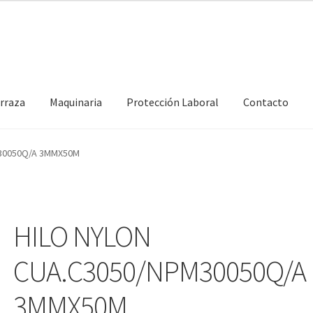
erraza
Maquinaria
Protección Laboral
Contacto
M30050Q/A 3MMX50M
HILO NYLON
CUA.C3050/NPM30050Q/A
3MMX50M