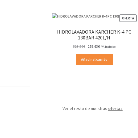
P
OFERTA
EN
OF
HIDROLAVADORA KARCHER K-4 PC
130BAR 420L/H
El
El
323.29
€
258.63
€
IVA Incluido
precio
precio
original
actual
Añadir al carrito
era:
es:
323.29€.
258.63€.
Ver el resto de nuestras
ofertas
.