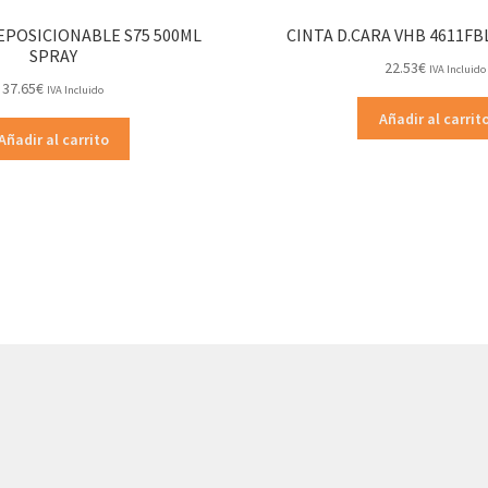
EPOSICIONABLE S75 500ML
CINTA D.CARA VHB 4611FB
SPRAY
22.53
€
IVA Incluido
37.65
€
IVA Incluido
Añadir al carrit
Añadir al carrito