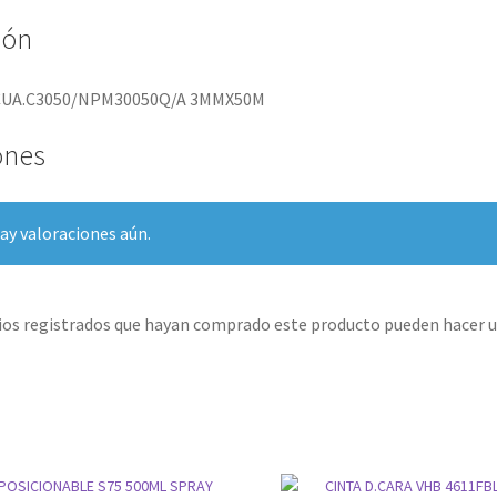
ión
CUA.C3050/NPM30050Q/A 3MMX50M
ones
ay valoraciones aún.
rios registrados que hayan comprado este producto pueden hacer u