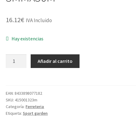
16.12
€
IVA Incluido
Hay existencias
HILO
Añadir al carrito
NYLON
CUA.C3050/NPM30050Q/A
3MMX50M
cantidad
EAN:
8433898077182
SKU:
415001323m
Categoría:
Ferreteria
Etiqueta:
Sport garden