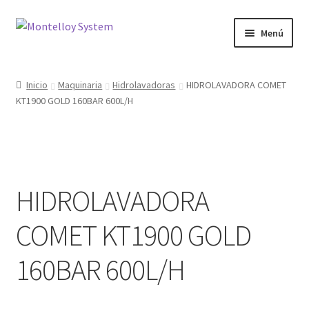
Ir
Ir
Menú
a
al
la
contenido
Herramientas
navegación
Inicio
Maquinaria
Hidrolavadoras
HIDROLAVADORA COMET
KT1900 GOLD 160BAR 600L/H
Ferretería
Jardin y Terraza
Maquinaria
HIDROLAVADORA
Protección Laboral
COMET KT1900 GOLD
Contacto
160BAR 600L/H