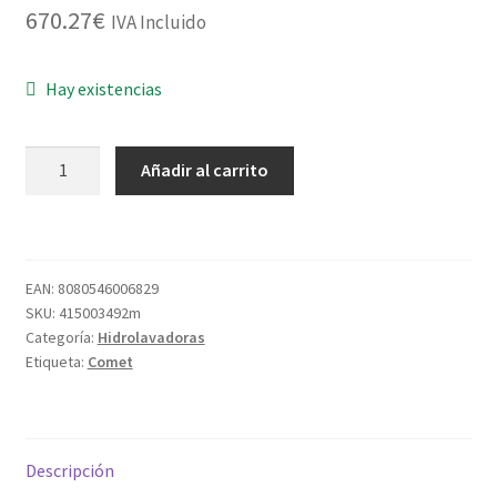
670.27
€
IVA Incluido
Hay existencias
HIDROLAVADORA
Añadir al carrito
COMET
KT1900
GOLD
160BAR
EAN:
8080546006829
600L/H
SKU:
415003492m
cantidad
Categoría:
Hidrolavadoras
Etiqueta:
Comet
Descripción