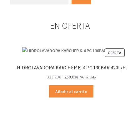
EN OFERTA
PRODUCT
OFERTA
EN
OFERTA
HIDROLAVADORA KARCHER K-4 PC 130BAR 420L/H
El
El
323.29
€
258.63
€
IVA Incluido
precio
precio
original
actual
Añadir al carrito
era:
es:
323.29€.
258.63€.