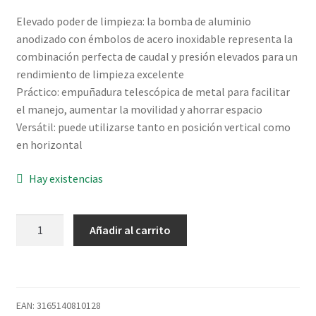
Elevado poder de limpieza: la bomba de aluminio
anodizado con émbolos de acero inoxidable representa la
combinación perfecta de caudal y presión elevados para un
rendimiento de limpieza excelente
Práctico: empuñadura telescópica de metal para facilitar
el manejo, aumentar la movilidad y ahorrar espacio
Versátil: puede utilizarse tanto en posición vertical como
en horizontal
Hay existencias
HIDROLAVADORA
Añadir al carrito
PRO
GHP
5-
65
EAN:
3165140810128
160BAR