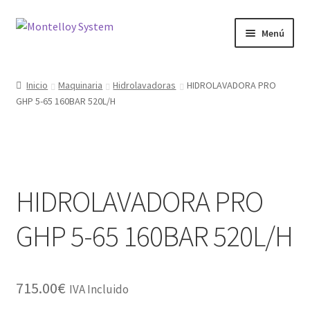
Ir
Ir
Menú
a
al
la
contenido
Herramientas
navegación
Inicio
Maquinaria
Hidrolavadoras
HIDROLAVADORA PRO
GHP 5-65 160BAR 520L/H
Ferretería
Jardin y Terraza
Maquinaria
HIDROLAVADORA PRO
Protección Laboral
GHP 5-65 160BAR 520L/H
Contacto
715.00
€
IVA Incluido