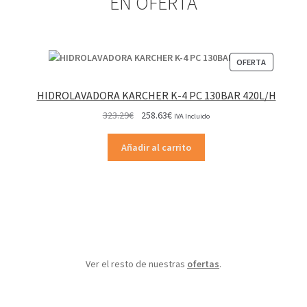
EN OFERTA
PRODUCT
OFERTA
EN
OFERTA
HIDROLAVADORA KARCHER K-4 PC 130BAR 420L/H
El
El
323.29
€
258.63
€
IVA Incluido
precio
precio
original
actual
Añadir al carrito
era:
es:
323.29€.
258.63€.
Ver el resto de nuestras
ofertas
.