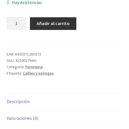
Hay existencias
ESLINGA
Añadir al carrito
POLIESTER
PLANA
AB.
4000KG-
EAN:
8435071280372
4MT
SKU:
415002794m
cantidad
Categoría:
Ferreteria
Etiqueta:
Cables y eslingas
Descripción
Valoraciones (0)