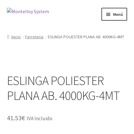
Ir
Ir
Menú
a
al
la
contenido
Herramientas
navegación
Inicio
Ferreteria
ESLINGA POLIESTER PLANA AB. 4000KG-4MT
Ferretería
Jardin y Terraza
ESLINGA POLIESTER
Maquinaria
PLANA AB. 4000KG-4MT
Protección Laboral
Contacto
41.53
€
IVA Incluido