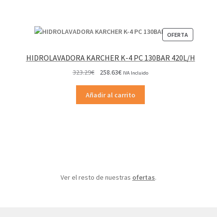
PRODUCT
OFERTA
EN
OFERTA
HIDROLAVADORA KARCHER K-4 PC 130BAR 420L/H
El
El
323.29
€
258.63
€
IVA Incluido
precio
precio
original
actual
Añadir al carrito
era:
es:
323.29€.
258.63€.
Ver el resto de nuestras
ofertas
.