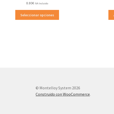
8.80
€
IVA Incluido
Este
Seleccionar opciones
producto
tiene
múltiples
variantes.
Las
opciones
se
pueden
elegir
en
la
página
de
© Montelloy System 2026
producto
Construido con WooCommerce
.