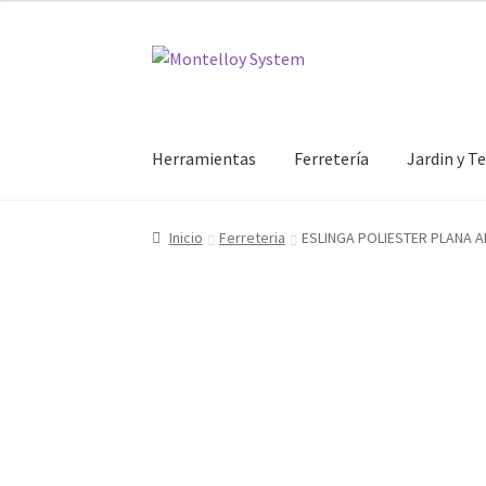
Ir
Ir
a
al
la
contenido
navegación
Herramientas
Ferretería
Jardin y T
Inicio
Ferreteria
ESLINGA POLIESTER PLANA A