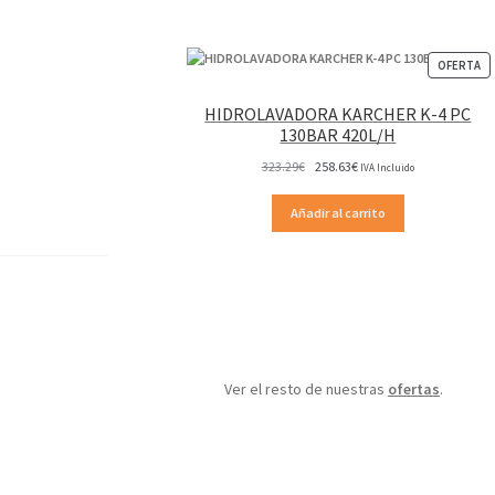
P
OFERTA
EN
OF
HIDROLAVADORA KARCHER K-4 PC
130BAR 420L/H
El
El
323.29
€
258.63
€
IVA Incluido
precio
precio
original
actual
Añadir al carrito
era:
es:
323.29€.
258.63€.
Ver el resto de nuestras
ofertas
.