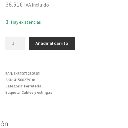
36.51
€
IVA Incluido
Hay existencias
ESLINGA
Añadir al carrito
POLIESTER
PLANA
AB.
3000KG-
EAN:
8435071280365
4MT
SKU:
415002791m
cantidad
Categoría:
Ferreteria
Etiqueta:
Cables y eslingas
ión