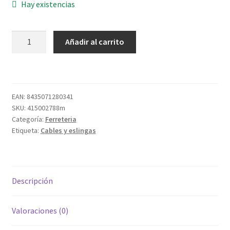
Hay existencias
ESLINGA
Añadir al carrito
POLIESTER
PLANA
AB.
2000KG-
EAN:
8435071280341
4MT
SKU:
415002788m
cantidad
Categoría:
Ferreteria
Etiqueta:
Cables y eslingas
Descripción
Valoraciones (0)