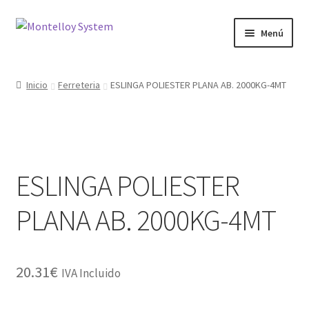
Ir
Ir
Menú
a
al
la
contenido
Herramientas
navegación
Inicio
Ferreteria
ESLINGA POLIESTER PLANA AB. 2000KG-4MT
Ferretería
Jardin y Terraza
ESLINGA POLIESTER
Maquinaria
PLANA AB. 2000KG-4MT
Protección Laboral
Contacto
20.31
€
IVA Incluido