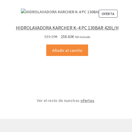
PRODUCT
OFERTA
EN
OFERTA
HIDROLAVADORA KARCHER K-4 PC 130BAR 420L/H
El
El
323.29
€
258.63
€
IVA Incluido
precio
precio
original
actual
Añadir al carrito
era:
es:
323.29€.
258.63€.
Ver el resto de nuestras
ofertas
.