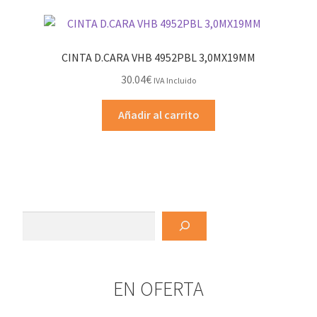
producto
CINTA D.CARA VHB 4952PBL 3,0MX19MM
30.04
€
IVA Incluido
Añadir al carrito
Buscar
EN OFERTA