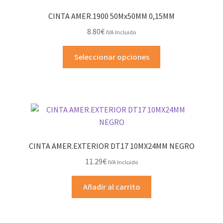
CINTA AMER.1900 50Mx50MM 0,15MM
8.80
€
IVA Incluido
Este
Seleccionar opciones
producto
tiene
múltiples
variantes.
Las
opciones
se
CINTA AMER.EXTERIOR DT17 10MX24MM NEGRO
pueden
11.29
€
IVA Incluido
elegir
en
Añadir al carrito
la
página
de