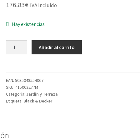
176.83
€
IVA Incluido
Hay existencias
ELECTROSIERRA
Añadir al carrito
CS1835QS
1800W
35CM
cantidad
EAN:
5035048554067
SKU:
415002277M
Categoría:
Jardín y Terraza
Etiqueta:
Black & Decker
ión