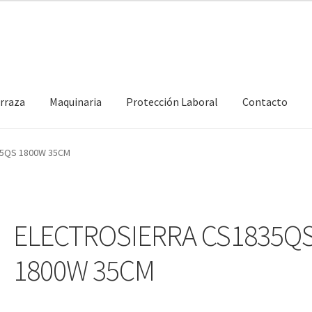
erraza
Maquinaria
Protección Laboral
Contacto
35QS 1800W 35CM
ELECTROSIERRA CS1835Q
1800W 35CM