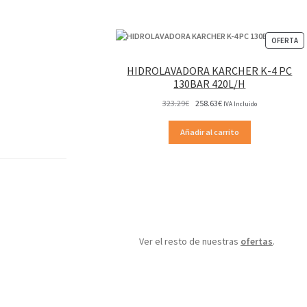
P
OFERTA
EN
OF
HIDROLAVADORA KARCHER K-4 PC
130BAR 420L/H
El
El
323.29
€
258.63
€
IVA Incluido
precio
precio
original
actual
Añadir al carrito
era:
es:
323.29€.
258.63€.
Ver el resto de nuestras
ofertas
.