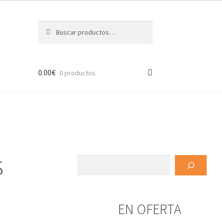
Buscar
Buscar
por:
0.00
€
0 productos
S
Buscar
EN OFERTA