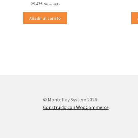
29.47
€
IVA Incluido
Añadir al carrito
© Montelloy System 2026
Construido con WooCommerce
.