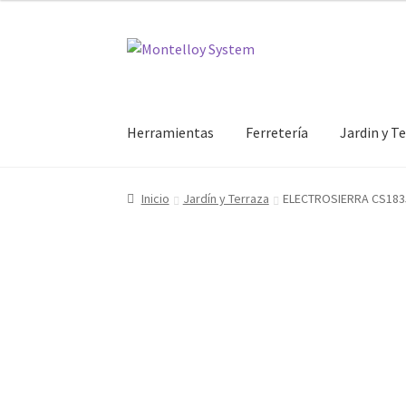
Ir
Ir
a
al
la
contenido
navegación
Herramientas
Ferretería
Jardin y T
Inicio
Jardín y Terraza
ELECTROSIERRA CS18