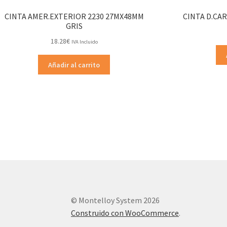
CINTA AMER.EXTERIOR 2230 27MX48MM
CINTA D.CA
GRIS
18.28
€
IVA Incluido
Añadir al carrito
© Montelloy System 2026
Construido con WooCommerce
.