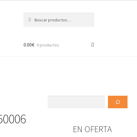
Buscar
Buscar
por:
0.00
€
0 productos
Buscar
50006
EN OFERTA