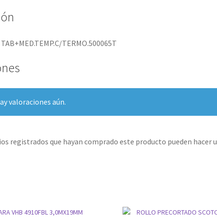
ión
 TAB+MED.TEMP.C/TERMO.500065T
ones
ay valoraciones aún.
rios registrados que hayan comprado este producto pueden hacer u