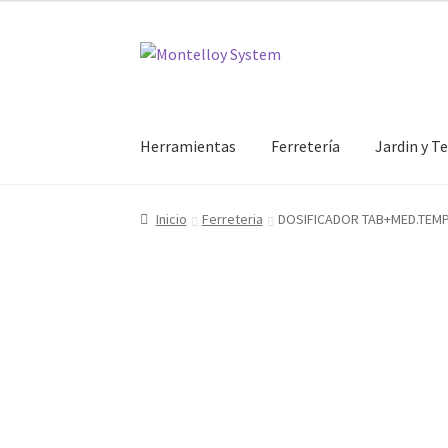
Ir
Ir
a
al
la
contenido
navegación
Herramientas
Ferretería
Jardin y T
Inicio
Ferreteria
DOSIFICADOR TAB+MED.TEMP