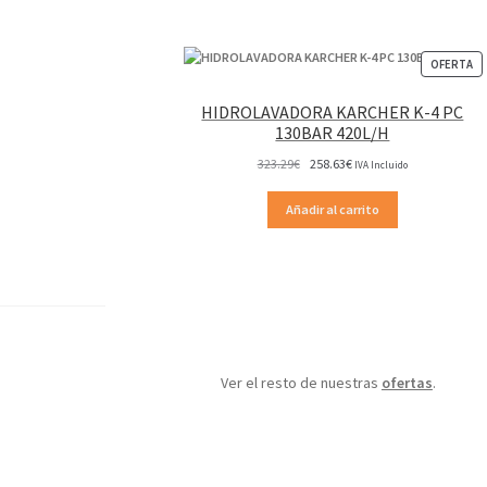
P
OFERTA
EN
OF
HIDROLAVADORA KARCHER K-4 PC
130BAR 420L/H
El
El
323.29
€
258.63
€
IVA Incluido
precio
precio
original
actual
Añadir al carrito
era:
es:
323.29€.
258.63€.
Ver el resto de nuestras
ofertas
.