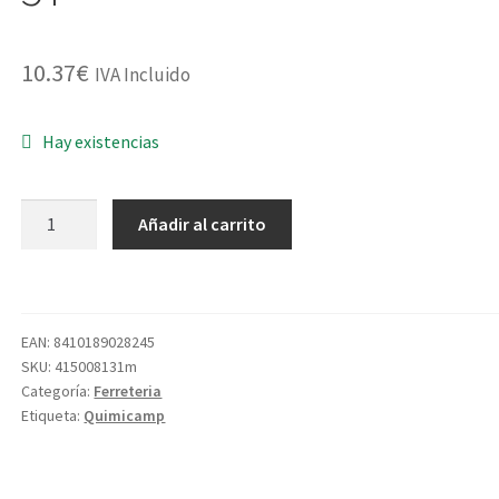
10.37
€
IVA Incluido
Hay existencias
DOSIFICADOR
Añadir al carrito
TAB+MED.TEMP.C/TERMO.500065T
cantidad
EAN:
8410189028245
SKU:
415008131m
Categoría:
Ferreteria
Etiqueta:
Quimicamp