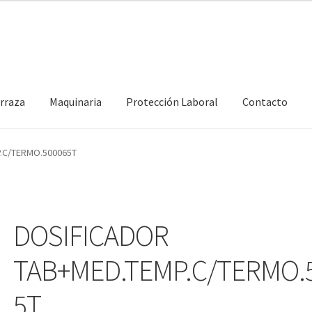
erraza
Maquinaria
Protección Laboral
Contacto
.C/TERMO.500065T
DOSIFICADOR
TAB+MED.TEMP.C/TERMO.
5T