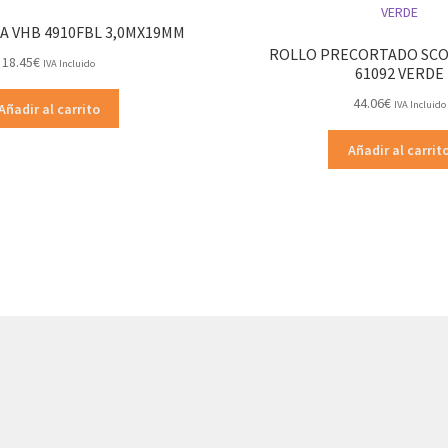
RA VHB 4910FBL 3,0MX19MM
ROLLO PRECORTADO SC
18.45
€
IVA Incluido
61092 VERDE
44.06
€
IVA Incluido
Añadir al carrito
Añadir al carrit