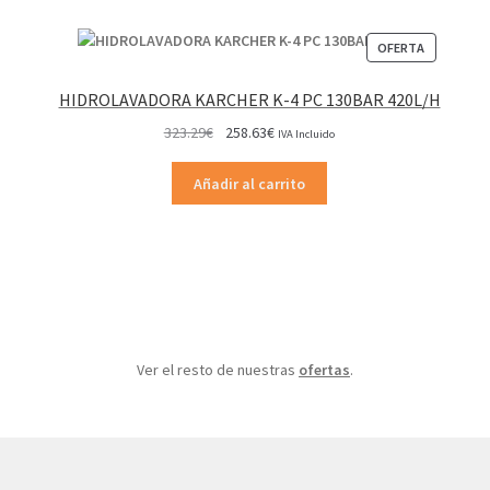
página
de
PRODUCT
OFERTA
producto
EN
OFERTA
HIDROLAVADORA KARCHER K-4 PC 130BAR 420L/H
El
El
323.29
€
258.63
€
IVA Incluido
precio
precio
original
actual
Añadir al carrito
era:
es:
323.29€.
258.63€.
Ver el resto de nuestras
ofertas
.