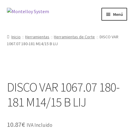
Ir
Ir
Menú
a
al
la
contenido
Herramientas
navegación
Inicio
Herramientas
Herramientas de Corte
DISCO VAR
1067.07 180-181 M14/15 B LIJ
Ferretería
Jardin y Terraza
Maquinaria
DISCO VAR 1067.07 180-
Protección Laboral
181 M14/15 B LIJ
Contacto
10.87
€
IVA Incluido