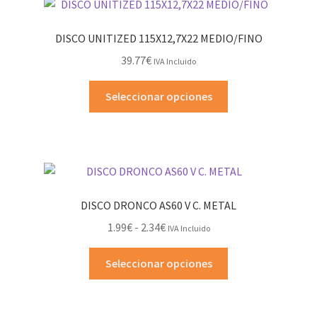
DISCO UNITIZED 115X12,7X22 MEDIO/FINO
39.77
€
IVA Incluido
Este
Seleccionar opciones
producto
tiene
múltiples
variantes.
Las
opciones
DISCO DRONCO AS60 V C. METAL
se
Rango
1.99
€
-
2.34
€
IVA Incluido
pueden
de
elegir
Este
precios:
Seleccionar opciones
en
producto
desde
la
tiene
1.99€
página
múltiples
hasta