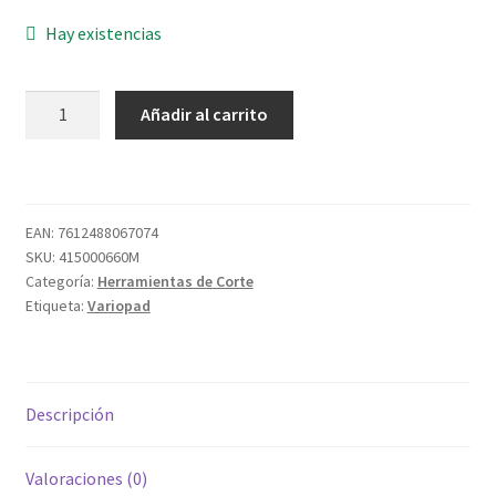
Hay existencias
DISCO
Añadir al carrito
VAR
1067.07
180-
181
EAN:
7612488067074
M14/15
SKU:
415000660M
B
Categoría:
Herramientas de Corte
LIJ
Etiqueta:
Variopad
cantidad
Descripción
Valoraciones (0)