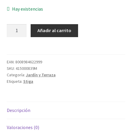
Hay existencias
DESBROZADORA
Añadir al carrito
SBC
653
KD
KAWASAKI
EAN:
8008984622999
53,2CC
SKU:
415000839M
cantidad
Categoría:
Jardín y Terraza
Etiqueta:
Stiga
Descripción
Valoraciones (0)