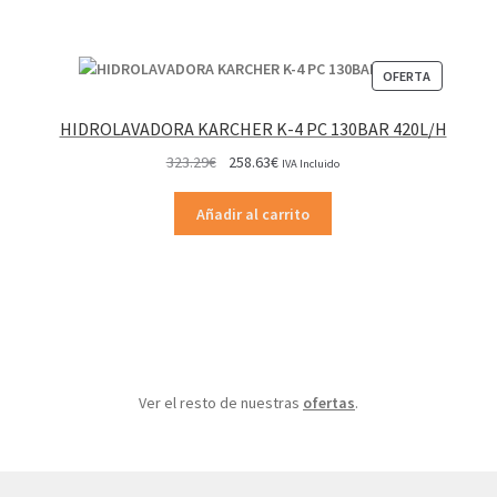
PRODUCT
OFERTA
EN
OFERTA
HIDROLAVADORA KARCHER K-4 PC 130BAR 420L/H
El
El
323.29
€
258.63
€
IVA Incluido
precio
precio
original
actual
Añadir al carrito
era:
es:
323.29€.
258.63€.
Ver el resto de nuestras
ofertas
.