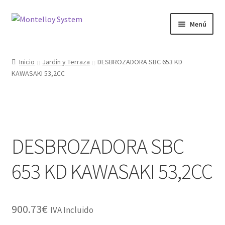
Ir
Ir
Menú
a
al
la
contenido
Herramientas
navegación
Inicio
Jardín y Terraza
DESBROZADORA SBC 653 KD
KAWASAKI 53,2CC
Ferretería
Jardin y Terraza
Maquinaria
DESBROZADORA SBC
Protección Laboral
653 KD KAWASAKI 53,2CC
Contacto
900.73
€
IVA Incluido