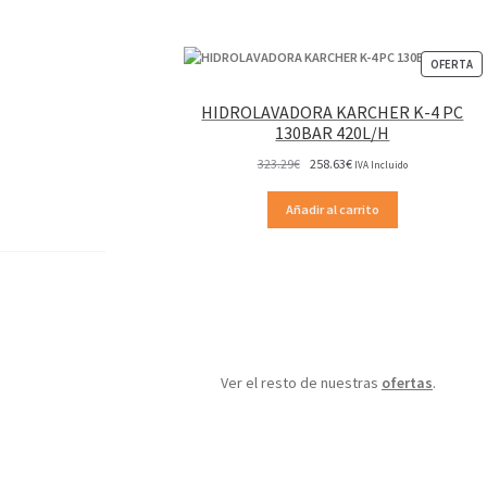
P
OFERTA
EN
OF
HIDROLAVADORA KARCHER K-4 PC
130BAR 420L/H
El
El
323.29
€
258.63
€
IVA Incluido
precio
precio
original
actual
Añadir al carrito
era:
es:
323.29€.
258.63€.
Ver el resto de nuestras
ofertas
.