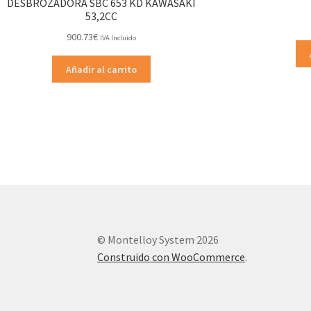
DESBROZADORA SBC 653 KD KAWASAKI
53,2CC
900.73
€
IVA Incluido
Añadir al carrito
© Montelloy System 2026
Construido con WooCommerce
.