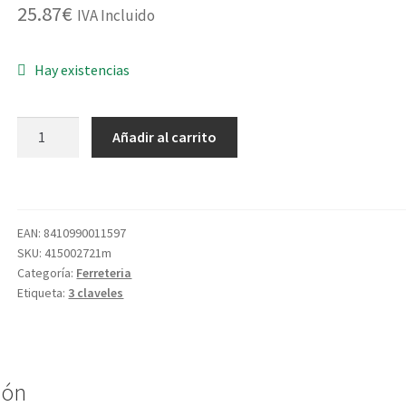
25.87
€
IVA Incluido
Hay existencias
CUCHILLO
Añadir al carrito
COCINERO
UNIBLOCK
20CM
8"
EAN:
8410990011597
01159
SKU:
415002721m
cantidad
Categoría:
Ferreteria
Etiqueta:
3 claveles
ión