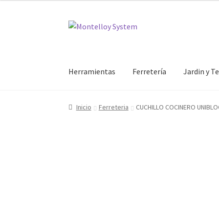
Ir
Ir
a
al
la
contenido
navegación
Herramientas
Ferretería
Jardin y T
Inicio
Ferreteria
CUCHILLO COCINERO UNIBLO