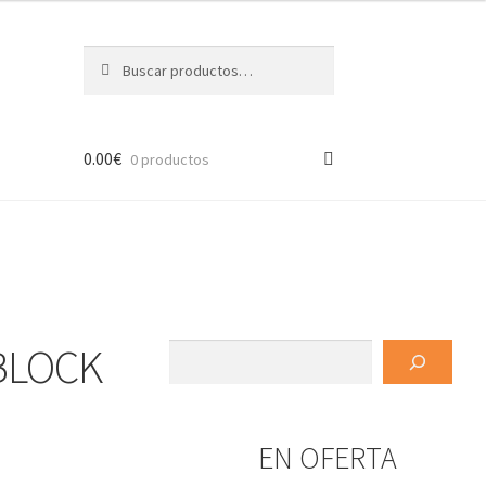
Buscar
Buscar
por:
0.00
€
0 productos
BLOCK
Buscar
EN OFERTA