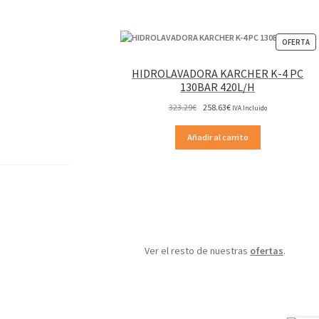
P
OFERTA
EN
OF
HIDROLAVADORA KARCHER K-4 PC
130BAR 420L/H
El
El
323.29
€
258.63
€
IVA Incluido
precio
precio
original
actual
Añadir al carrito
era:
es:
323.29€.
258.63€.
Ver el resto de nuestras
ofertas
.