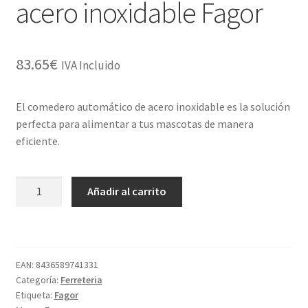
acero inoxidable Fagor
83.65
€
IVA Incluido
El comedero automático de acero inoxidable es la solución
perfecta para alimentar a tus mascotas de manera
eficiente.
Comedero
Añadir al carrito
automático
para
perros
y
EAN:
8436589741331
gatos
Categoría:
Ferreteria
de
Etiqueta:
Fagor
acero