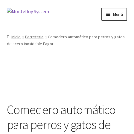
Ir
Ir
Menú
a
al
la
contenido
Herramientas
navegación
Inicio
Ferreteria
Comedero automático para perros y gatos
de acero inoxidable Fagor
Ferretería
Jardin y Terraza
Maquinaria
Protección Laboral
Comedero automático
Contacto
para perros y gatos de