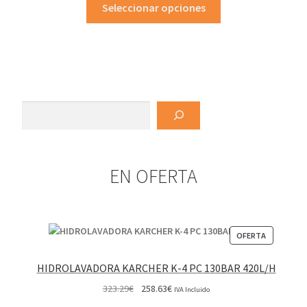
Este
Seleccionar opciones
producto
tiene
múltiples
variantes.
Las
opciones
Buscar
se
pueden
elegir
EN OFERTA
en
la
página
de
PRODUCT
OFERTA
producto
EN
OFERTA
HIDROLAVADORA KARCHER K-4 PC 130BAR 420L/H
El
El
323.29
€
258.63
€
IVA Incluido
precio
precio