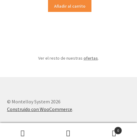
original
actual
Añadir al carrito
era:
es:
323.29€.
258.63€.
Ver el resto de nuestras
ofertas
.
© Montelloy System 2026
Construido con WooCommerce
.
0