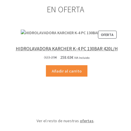
elegir
EN OFERTA
en
la
página
de
PRODUCT
OFERTA
producto
EN
OFERTA
HIDROLAVADORA KARCHER K-4 PC 130BAR 420L/H
El
El
323.29
€
258.63
€
IVA Incluido
precio
precio
original
actual
Añadir al carrito
era:
es:
323.29€.
258.63€.
Ver el resto de nuestras
ofertas
.