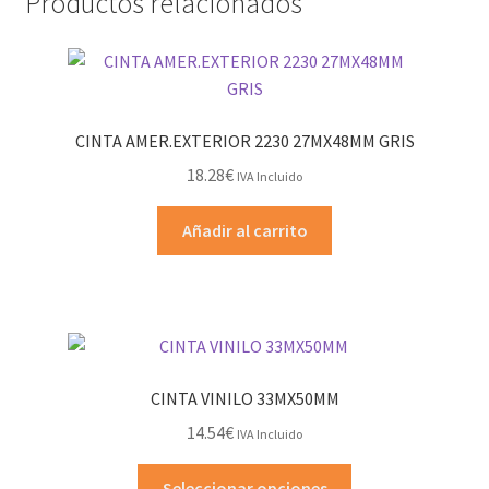
Productos relacionados
CINTA AMER.EXTERIOR 2230 27MX48MM GRIS
18.28
€
IVA Incluido
Añadir al carrito
CINTA VINILO 33MX50MM
14.54
€
IVA Incluido
Este
Seleccionar opciones