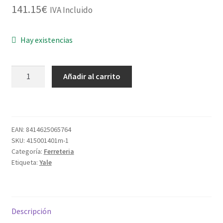
141.15
€
IVA Incluido
Hay existencias
CILINDRO
Añadir al carrito
SEG.HS-
K
HSKMOD3535N4
35X35
EAN:
8414625065764
NM
SKU:
415001401m-1
cantidad
Categoría:
Ferreteria
Etiqueta:
Yale
Descripción