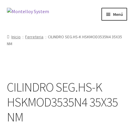
Ir
Ir
Menú
a
al
la
contenido
Herramientas
navegación
Inicio
Ferreteria
CILINDRO SEG.HS-K HSKMOD3535N4 35X35
NM
Ferretería
Jardin y Terraza
Maquinaria
CILINDRO SEG.HS-K
Protección Laboral
HSKMOD3535N4 35X35
Contacto
NM