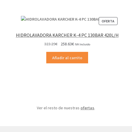
PRODUCT
OFERTA
EN
OFERTA
HIDROLAVADORA KARCHER K-4 PC 130BAR 420L/H
El
El
323.29
€
258.63
€
IVA Incluido
precio
precio
original
actual
Añadir al carrito
era:
es:
323.29€.
258.63€.
Ver el resto de nuestras
ofertas
.