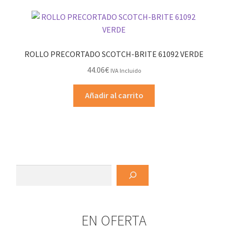
variantes.
Las
opciones
se
ROLLO PRECORTADO SCOTCH-BRITE 61092 VERDE
pueden
44.06
€
IVA Incluido
elegir
en
Añadir al carrito
la
página
de
producto
Buscar
EN OFERTA