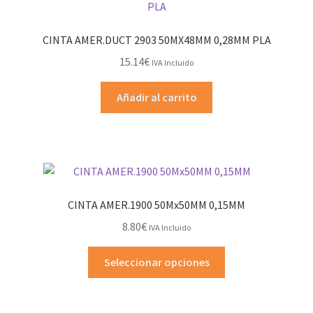
CINTA AMER.DUCT 2903 50MX48MM 0,28MM PLA
15.14
€
IVA Incluido
Añadir al carrito
CINTA AMER.1900 50Mx50MM 0,15MM
8.80
€
IVA Incluido
Este
Seleccionar opciones
producto
tiene
múltiples