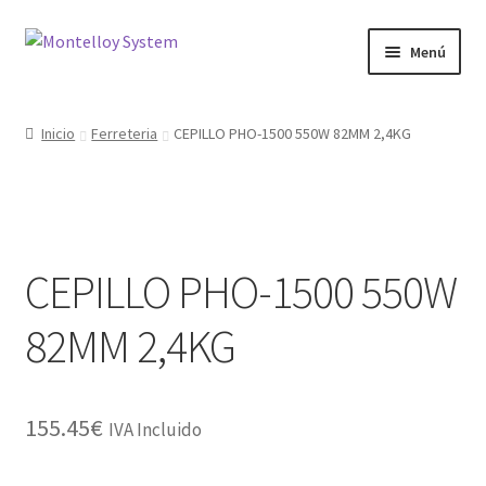
Ir
Ir
Menú
a
al
la
contenido
Herramientas
navegación
Inicio
Ferreteria
CEPILLO PHO-1500 550W 82MM 2,4KG
Ferretería
Jardin y Terraza
CEPILLO PHO-1500 550W
Maquinaria
82MM 2,4KG
Protección Laboral
Contacto
155.45
€
IVA Incluido