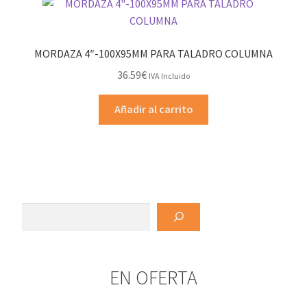
Las
opciones
se
MORDAZA 4″-100X95MM PARA TALADRO COLUMNA
pueden
36.59
€
IVA Incluido
elegir
en
Añadir al carrito
la
página
de
producto
Buscar
EN OFERTA