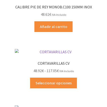
CALIBRE PIE DE REY MONOB.C100 150MM INOX
48.61
€
IVA Incluido
Añadir al carrito
CORTAVARILLAS CV
Rango
48.92
€
-
117.05
€
IVA Incluido
de
Este
precios:
Seleccionar opciones
producto
desde
tiene
48.92€
múltiples
hasta
variantes.
117.05€