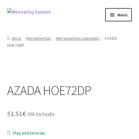
Ir
Ir
Menú
a
al
la
contenido
Herramientas
navegación
Inicio
Herramientas
Herramientas manuales
AZADA
HOE72DP
Ferretería
Jardin y Terraza
Maquinaria
AZADA HOE72DP
Protección Laboral
Contacto
51.51
€
IVA Incluido
Hay existencias