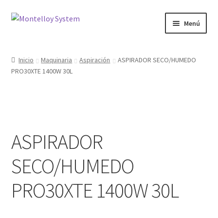
Ir
Ir
Menú
a
al
la
contenido
Herramientas
navegación
Inicio
Maquinaria
Aspiración
ASPIRADOR SECO/HUMEDO
PRO30XTE 1400W 30L
Ferretería
Jardin y Terraza
Maquinaria
ASPIRADOR
Protección Laboral
SECO/HUMEDO
Contacto
PRO30XTE 1400W 30L