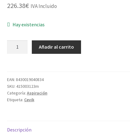
226.38
€
IVA Incluido
Hay existencias
ASPIRADOR
Añadir al carrito
SECO/HUMEDO
PRO30XTE
1400W
30L
EAN:
8430019040834
cantidad
SKU:
415003123m
Categoría:
Aspiración
Etiqueta:
Cevik
Descripción