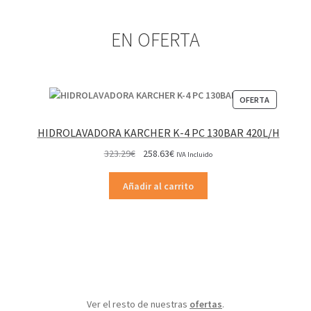
EN OFERTA
PRODUCT
OFERTA
EN
OFERTA
HIDROLAVADORA KARCHER K-4 PC 130BAR 420L/H
El
El
323.29
€
258.63
€
IVA Incluido
precio
precio
original
actual
Añadir al carrito
era:
es:
323.29€.
258.63€.
Ver el resto de nuestras
ofertas
.