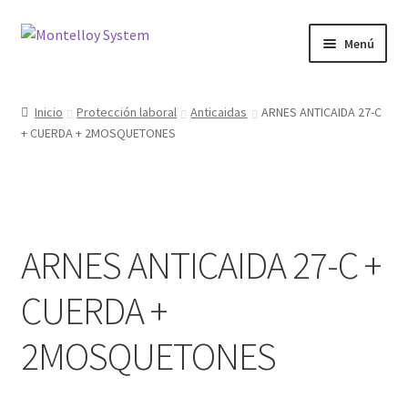
Ir
Ir
Menú
a
al
la
contenido
Herramientas
navegación
Inicio
Protección laboral
Anticaidas
ARNES ANTICAIDA 27-C
+ CUERDA + 2MOSQUETONES
Ferretería
Jardin y Terraza
Maquinaria
ARNES ANTICAIDA 27-C +
Protección Laboral
CUERDA +
Contacto
2MOSQUETONES