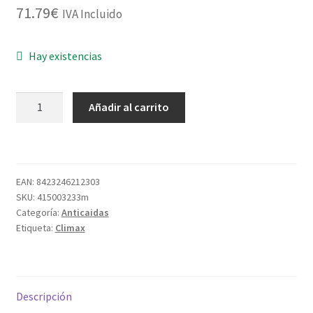
71.79
€
IVA Incluido
Hay existencias
ARNES
Añadir al carrito
ANTICAIDA
27-
C
+
EAN:
8423246212303
CUERDA
SKU:
415003233m
+
Categoría:
Anticaidas
2MOSQUETONES
Etiqueta:
Climax
cantidad
Descripción