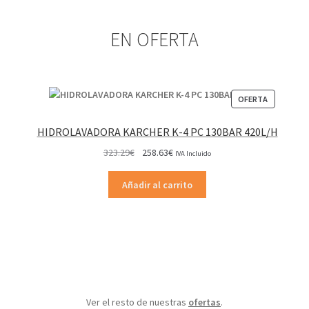
EN OFERTA
PRODUCT
OFERTA
EN
OFERTA
HIDROLAVADORA KARCHER K-4 PC 130BAR 420L/H
El
El
323.29
€
258.63
€
IVA Incluido
precio
precio
original
actual
Añadir al carrito
era:
es:
323.29€.
258.63€.
Ver el resto de nuestras
ofertas
.