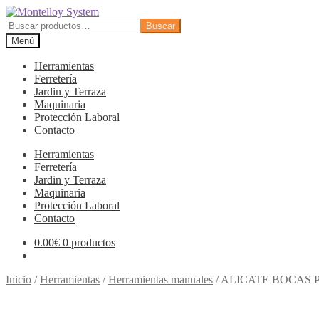
Ir
Ir
a
al
Buscar
Buscar
la
contenido
por:
Menú
navegación
Herramientas
Ferretería
Jardin y Terraza
Maquinaria
Protección Laboral
Contacto
Herramientas
Ferretería
Jardin y Terraza
Maquinaria
Protección Laboral
Contacto
0.00
€
0 productos
Inicio
/
Herramientas
/
Herramientas manuales
/
ALICATE BOCAS P