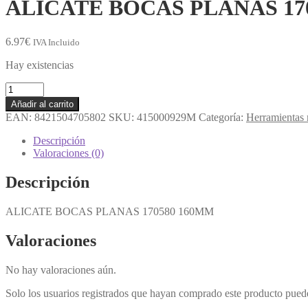
ALICATE BOCAS PLANAS 17
6.97
€
IVA Incluido
Hay existencias
ALICATE
BOCAS
Añadir al carrito
PLANAS
EAN:
8421504705802
SKU:
415000929M
Categoría:
Herramientas
170580
160MM
Descripción
cantidad
Valoraciones (0)
Descripción
ALICATE BOCAS PLANAS 170580 160MM
Valoraciones
No hay valoraciones aún.
Solo los usuarios registrados que hayan comprado este producto pued