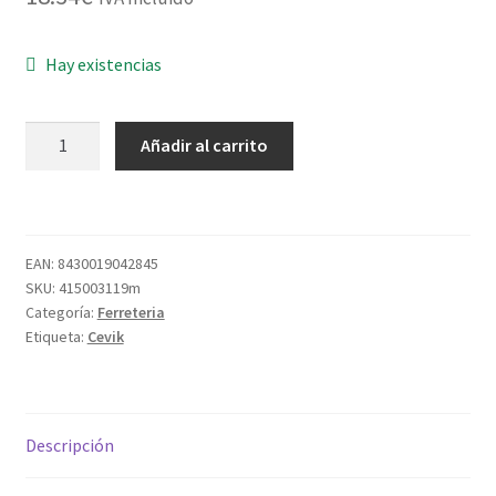
Hay existencias
ACEITE
Añadir al carrito
SAE30/40
ESP.PISTON
CEVIK
PRO
EAN:
8430019042845
1LT
SKU:
415003119m
cantidad
Categoría:
Ferreteria
Etiqueta:
Cevik
Descripción