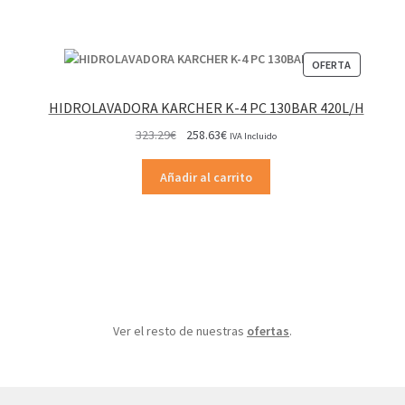
PRODUCT
OFERTA
EN
OFERTA
HIDROLAVADORA KARCHER K-4 PC 130BAR 420L/H
El
El
323.29
€
258.63
€
IVA Incluido
precio
precio
original
actual
Añadir al carrito
era:
es:
323.29€.
258.63€.
Ver el resto de nuestras
ofertas
.