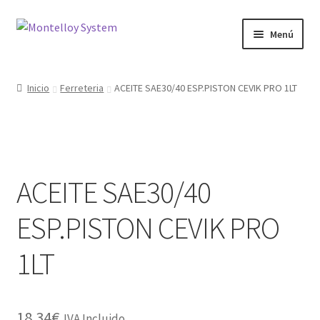
Ir
Ir
Menú
a
al
la
contenido
Herramientas
navegación
Inicio
Ferreteria
ACEITE SAE30/40 ESP.PISTON CEVIK PRO 1LT
Ferretería
Jardin y Terraza
ACEITE SAE30/40
Maquinaria
ESP.PISTON CEVIK PRO
Protección Laboral
1LT
Contacto
18.34
€
IVA Incluido