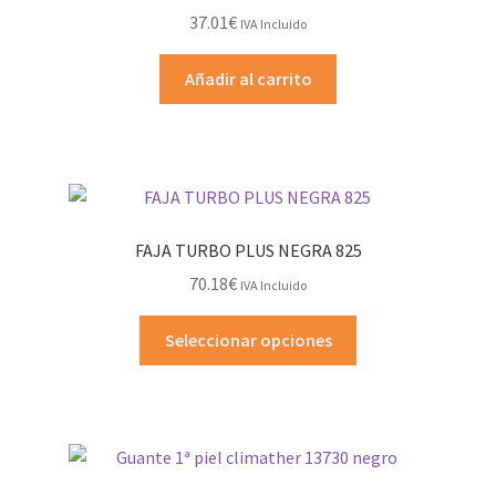
37.01
€
IVA Incluido
Añadir al carrito
FAJA TURBO PLUS NEGRA 825
70.18
€
IVA Incluido
Este
Seleccionar opciones
producto
tiene
múltiples
variantes.
Las
opciones