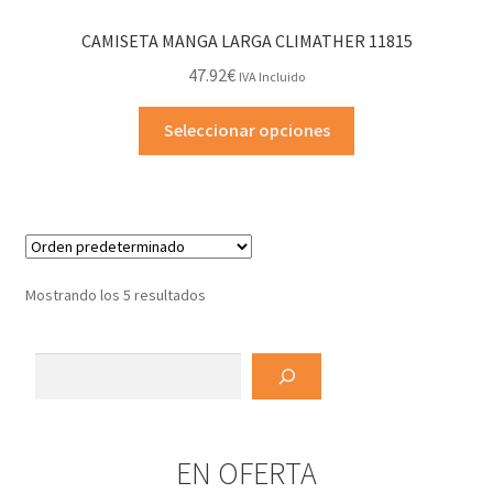
opciones
CAMISETA MANGA LARGA CLIMATHER 11815
se
47.92
€
IVA Incluido
pueden
elegir
Este
Seleccionar opciones
en
producto
la
tiene
página
múltiples
de
variantes.
producto
Las
opciones
Mostrando los 5 resultados
se
pueden
Buscar
elegir
en
la
página
EN OFERTA
de