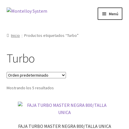
Ir
Ir
Menú
a
al
la
contenido
Herramientas
navegación
Inicio
Productos etiquetados “Turbo”
Ferretería
Turbo
Jardin y Terraza
Maquinaria
Mostrando los 5 resultados
Protección Laboral
Contacto
FAJA TURBO MASTER NEGRA 800/TALLA UNICA