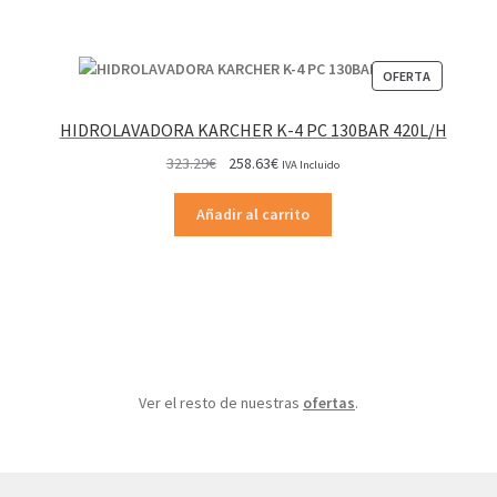
producto
PRODUCT
OFERTA
EN
OFERTA
HIDROLAVADORA KARCHER K-4 PC 130BAR 420L/H
El
El
323.29
€
258.63
€
IVA Incluido
precio
precio
original
actual
Añadir al carrito
era:
es:
323.29€.
258.63€.
Ver el resto de nuestras
ofertas
.