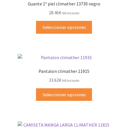
Guante 1ª piel climather 13730 negro
se
28.46
€
IVA Incluido
pueden
elegir
Este
Seleccionar opciones
en
producto
la
tiene
página
múltiples
de
variantes.
producto
Las
opciones
Pantalon climather 11915
se
33.62
€
IVA Incluido
pueden
elegir
Este
Seleccionar opciones
en
producto
la
tiene
página
múltiples
de
variantes.
producto
Las