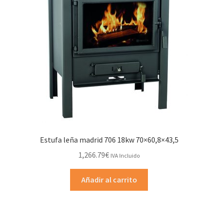
Estufa leña madrid 706 18kw 70×60,8×43,5
1,266.79
€
IVA Incluido
Añadir al carrito