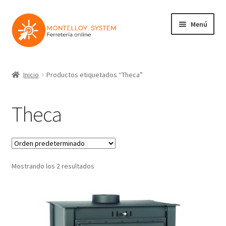
Ir
Ir
Menú
a
al
la
contenido
navegación
Herramientas
Inicio
Productos etiquetados “Theca”
Ferretería
Theca
Jardin y Terraza
Maquinaria
Mostrando los 2 resultados
Protección Laboral
Contacto