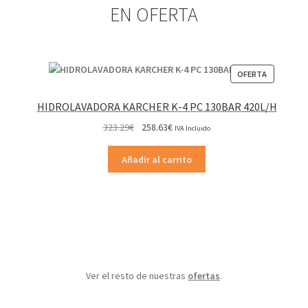
EN OFERTA
PRODUCT
OFERTA
EN
OFERTA
HIDROLAVADORA KARCHER K-4 PC 130BAR 420L/H
El
El
323.29
€
258.63
€
IVA Incluido
precio
precio
original
actual
Añadir al carrito
era:
es:
323.29€.
258.63€.
Ver el resto de nuestras
ofertas
.