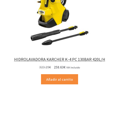
HIDROLAVADORA KARCHER K-4 PC 130BAR 420L/H
El
El
323.29
€
258.63
€
IVA Incluido
precio
precio
original
actual
Añadir al carrito
era:
es:
323.29€.
258.63€.