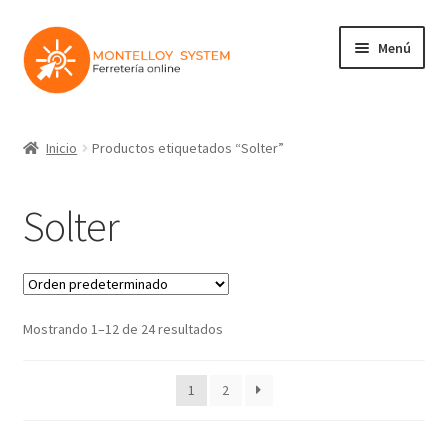
Ir
Ir
Menú
a
al
la
contenido
navegación
Herramientas
Inicio
Productos etiquetados “Solter”
Ferretería
Solter
Jardin y Terraza
Maquinaria
Mostrando 1–12 de 24 resultados
Protección Laboral
Contacto
1
2