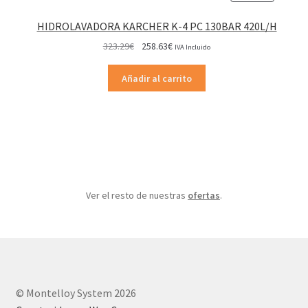
EN
OFERTA
HIDROLAVADORA KARCHER K-4 PC 130BAR 420L/H
El
El
323.29
€
258.63
€
IVA Incluido
precio
precio
original
actual
Añadir al carrito
era:
es:
323.29€.
258.63€.
Ver el resto de nuestras
ofertas
.
© Montelloy System 2026