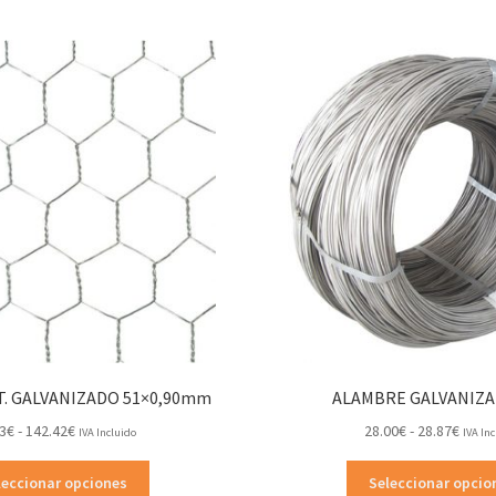
T. GALVANIZADO 51×0,90mm
ALAMBRE GALVANIZA
Rango
Rang
3
€
-
142.42
€
28.00
€
-
28.87
€
IVA Incluido
IVA In
de
de
Este
precios:
preci
leccionar opciones
Seleccionar opcio