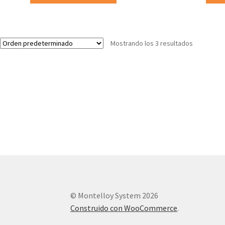
producto
desde
tiene
77.05€
múltiples
hasta
variantes.
179.80€
Mostrando los 3 resultados
Las
opciones
se
pueden
elegir
en
la
página
de
producto
© Montelloy System 2026
Construido con WooCommerce
.