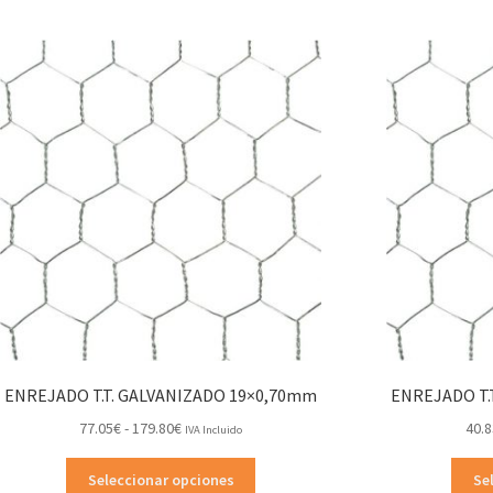
ENREJADO T.T. GALVANIZADO 19×0,70mm
ENREJADO T.
Rango
77.05
€
-
179.80
€
40.8
IVA Incluido
de
Este
precios:
Seleccionar opciones
Se