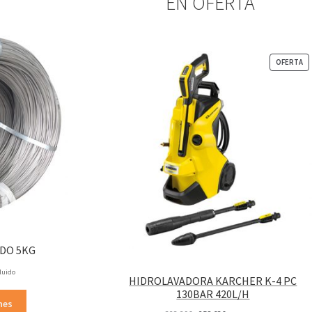
EN OFERTA
P
OFERTA
EN
OF
DO 5KG
o
cluido
HIDROLAVADORA KARCHER K-4 PC
130BAR 420L/H
Este
os:
nes