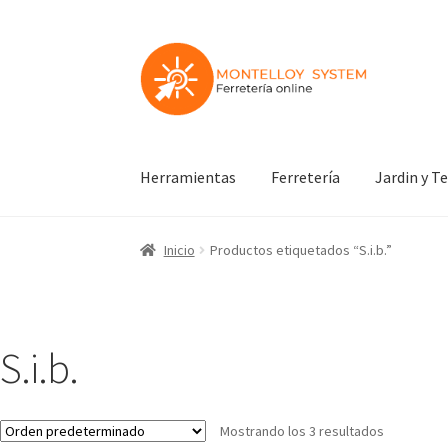
Ir
Ir
a
al
la
contenido
navegación
Herramientas
Ferretería
Jardin y T
Inicio
Productos etiquetados “S.i.b.”
S.i.b.
Mostrando los 3 resultados