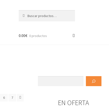
Buscar
Buscar
por:
0.00
€
0 productos
Buscar
6
7
EN OFERTA