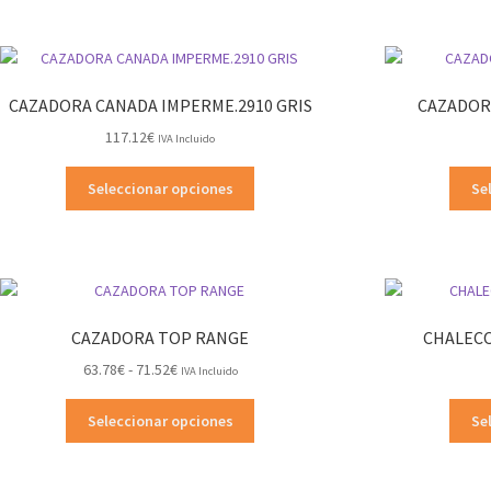
múltiples
variantes.
Las
opciones
CAZADORA CANADA IMPERME.2910 GRIS
CAZADORA
se
117.12
€
pueden
IVA Incluido
elegir
Este
en
Seleccionar opciones
Se
producto
la
tiene
página
múltiples
de
variantes.
producto
Las
opciones
CAZADORA TOP RANGE
CHALECO
se
Rango
63.78
€
-
71.52
€
pueden
IVA Incluido
de
elegir
Este
precios:
en
Seleccionar opciones
Se
producto
desde
la
tiene
63.78€
página
múltiples
hasta