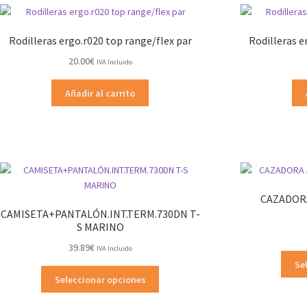
Rodilleras ergo.r020 top range/flex par
Rodilleras e
20.00
€
IVA Incluido
Añadir al carrito
CAZADORA
CAMISETA+PANTALÓN.INT.TERM.730DN T-
S MARINO
39.89
€
IVA Incluido
Se
Este
Seleccionar opciones
producto
tiene