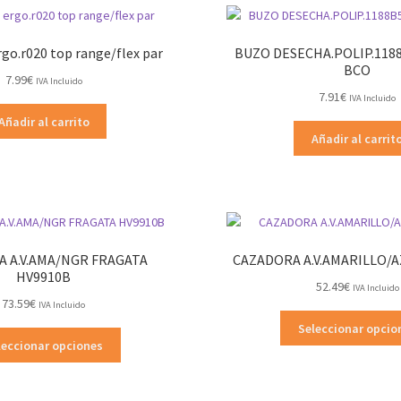
rgo.r020 top range/flex par
BUZO DESECHA.POLIP.118
BCO
7.99
€
IVA Incluido
7.91
€
IVA Incluido
Añadir al carrito
Añadir al carrit
 A.V.AMA/NGR FRAGATA
CAZADORA A.V.AMARILLO/
HV9910B
52.49
€
IVA Incluido
73.59
€
IVA Incluido
Seleccionar opcio
Este
leccionar opciones
producto
tiene
múltiples