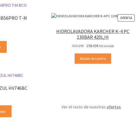
8B56PRO T-M
P
OFERTA
EN
OF
HIDROLAVADORA KARCHER K-4 PC
130BAR 420L/H
El
El
323.29
€
258.63
€
IVA Incluido
o
precio
precio
original
actual
Añadir al carrito
era:
es:
323.29€.
258.63€.
AZUL HV746BC
Ver el resto de nuestras
ofertas
.
Este
nes
producto
tiene
múltiples
variantes.