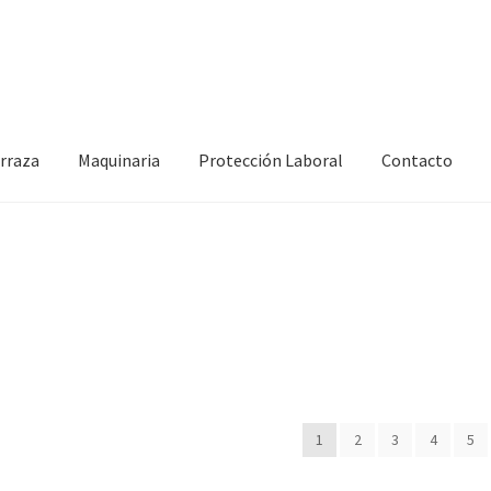
erraza
Maquinaria
Protección Laboral
Contacto
1
2
3
4
5