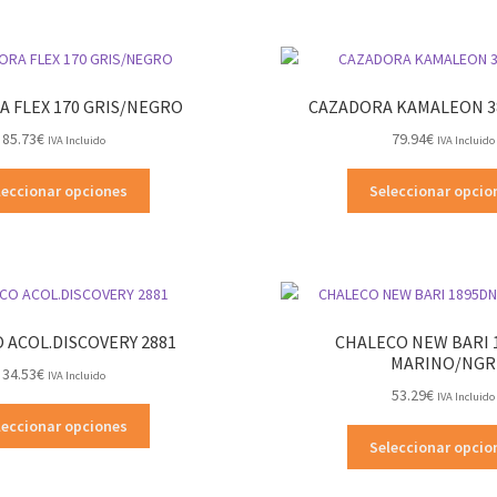
variantes.
Las
opciones
se
 FLEX 170 GRIS/NEGRO
CAZADORA KAMALEON 3
pueden
85.73
€
79.94
€
elegir
IVA Incluido
IVA Incluido
en
Este
la
leccionar opciones
Seleccionar opcio
producto
página
tiene
de
múltiples
producto
variantes.
Las
opciones
 ACOL.DISCOVERY 2881
CHALECO NEW BARI 
se
MARINO/NGR
34.53
€
pueden
IVA Incluido
53.29
€
elegir
IVA Incluido
Este
en
leccionar opciones
producto
Seleccionar opcio
la
tiene
página
múltiples