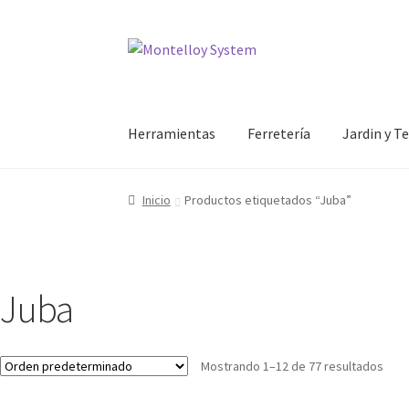
Ir
Ir
a
al
la
contenido
navegación
Herramientas
Ferretería
Jardin y T
Inicio
Productos etiquetados “Juba”
Juba
Mostrando 1–12 de 77 resultados