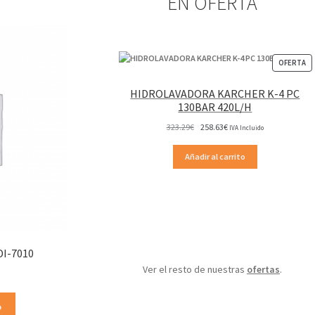
EN OFERTA
P
OFERTA
EN
OF
HIDROLAVADORA KARCHER K-4 PC
130BAR 420L/H
El
El
323.29
€
258.63
€
IVA Incluido
precio
precio
original
actual
Añadir al carrito
era:
es:
323.29€.
258.63€.
DI-7010
Ver el resto de nuestras
ofertas
.
o