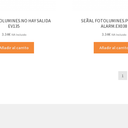
TOLUMINES.NO HAY SALIDA
SEÃ‘AL FOTOLUMINES.
EV135
ALARM.EX038
3.34
€
3.34
€
IVA Incluido
IVA Incluido
Añadir al carrito
Añadir al carrit
1