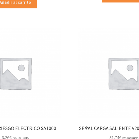
Añadir al carrito
.RIESGO ELECTRICO SA1000
SEÃ‘AL CARGA SALIENTE V2
3.26
€
31.74
€
IVA Incluido
IVA Incluido