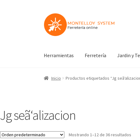
Ir
Ir
a
al
la
contenido
navegación
Herramientas
Ferretería
Jardin y T
Inicio
Productos etiquetados “Jg seã‘alizacio
Jg seã‘alizacion
Mostrando 1–12 de 36 resultados