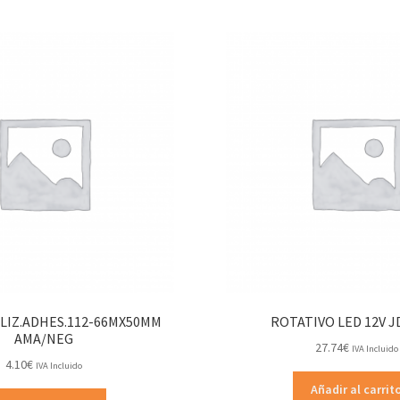
ALIZ.ADHES.112-66MX50MM
ROTATIVO LED 12V J
AMA/NEG
27.74
€
IVA Incluido
4.10
€
IVA Incluido
Añadir al carrit