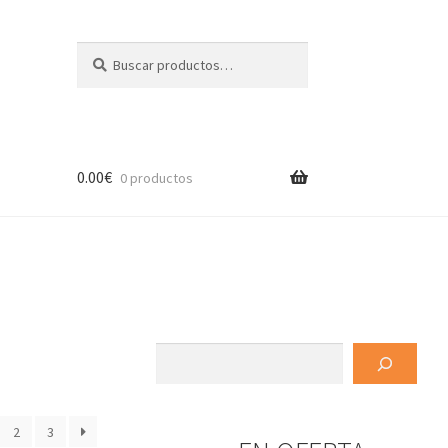
Buscar
Buscar
por:
0.00
€
0 productos
Buscar
2
3