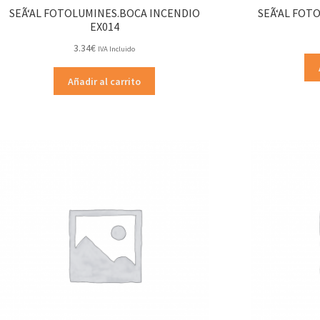
SEÃ‘AL FOTOLUMINES.BOCA INCENDIO
SEÃ‘AL FOT
EX014
3.34
€
IVA Incluido
Añadir al carrito