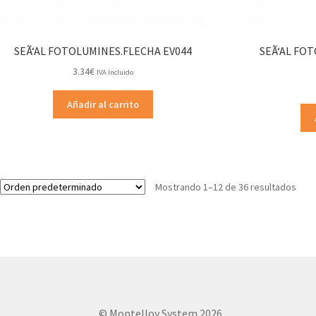
SEÃ‘AL FOTOLUMINES.FLECHA EV044
SEÃ‘AL FO
3.34
€
IVA Incluido
Añadir al carrito
Mostrando 1–12 de 36 resultados
© Montelloy System 2026