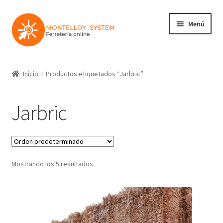
Ir
Ir
Menú
a
al
la
contenido
navegación
Herramientas
Inicio
Productos etiquetados “Jarbric”
Ferretería
Jarbric
Jardin y Terraza
Maquinaria
Mostrando los 5 resultados
Protección Laboral
Contacto