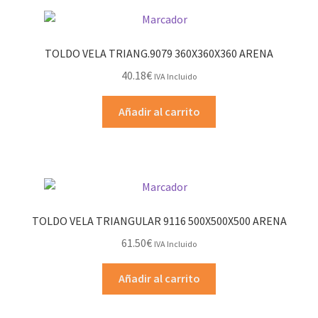
variantes.
116.91€
Las
opciones
TOLDO VELA TRIANG.9079 360X360X360 ARENA
se
40.18
€
IVA Incluido
pueden
elegir
Añadir al carrito
en
la
página
de
producto
TOLDO VELA TRIANGULAR 9116 500X500X500 ARENA
61.50
€
IVA Incluido
Añadir al carrito