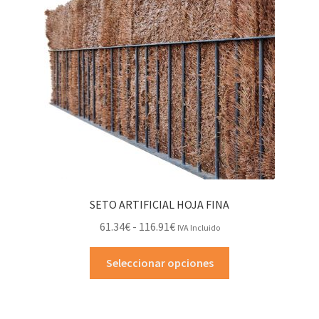
SETO ARTIFICIAL HOJA FINA
Rango
61.34
€
-
116.91
€
IVA Incluido
de
Este
precios:
Seleccionar opciones
producto
desde
tiene
61.34€
múltiples
hasta