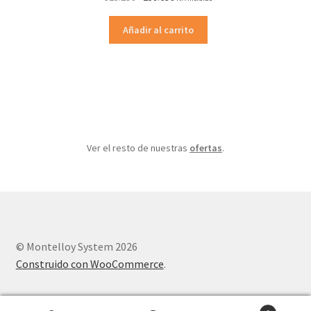
precio
precio
original
actual
Añadir al carrito
era:
es:
323.29€.
258.63€.
Ver el resto de nuestras
ofertas
.
© Montelloy System 2026
Construido con WooCommerce
.