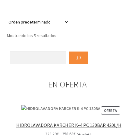
Mostrando los 5 resultados
Buscar
EN OFERTA
PRODUCT
OFERTA
EN
OFERTA
HIDROLAVADORA KARCHER K-4 PC 130BAR 420L/H
El
El
323.29
€
258.63
€
IVA Incluido