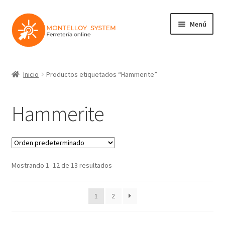
Ir
Ir
Menú
a
al
la
contenido
navegación
Herramientas
Inicio
Productos etiquetados “Hammerite”
Ferretería
Hammerite
Jardin y Terraza
Maquinaria
Mostrando 1–12 de 13 resultados
Protección Laboral
Contacto
1
2