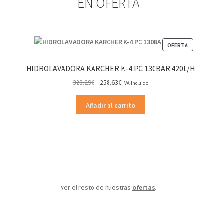
EN OFERTA
PRODUCT
OFERTA
EN
OFERTA
HIDROLAVADORA KARCHER K-4 PC 130BAR 420L/H
El
El
323.29
€
258.63
€
IVA Incluido
precio
precio
original
actual
Añadir al carrito
era:
es:
323.29€.
258.63€.
Ver el resto de nuestras
ofertas
.