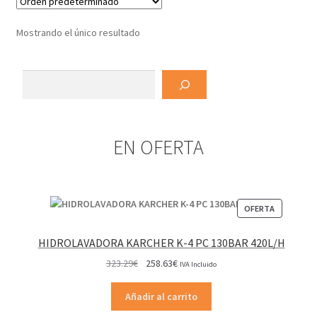
Mostrando el único resultado
Buscar
EN OFERTA
PRODUCT
OFERTA
EN
OFERTA
HIDROLAVADORA KARCHER K-4 PC 130BAR 420L/H
El
El
323.29
€
258.63
€
IVA Incluido
precio
precio
original
actual
Añadir al carrito
era:
es: