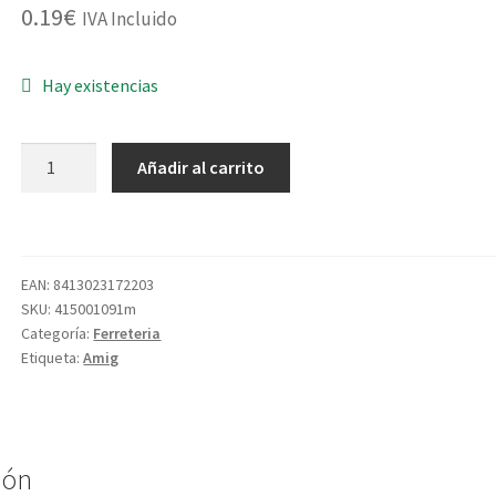
0.19
€
IVA Incluido
Hay existencias
LLAVERO
Añadir al carrito
PORTAETIQUETAS
80
ROJO
cantidad
EAN:
8413023172203
SKU:
415001091m
Categoría:
Ferreteria
Etiqueta:
Amig
ión