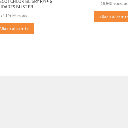
COTCHLOK BLISRY R/Y+ 6
19.94
€
IVA Incluido
IDADES BLISTER
34.14
€
IVA Incluido
Añadir al carrit
Añadir al carrito