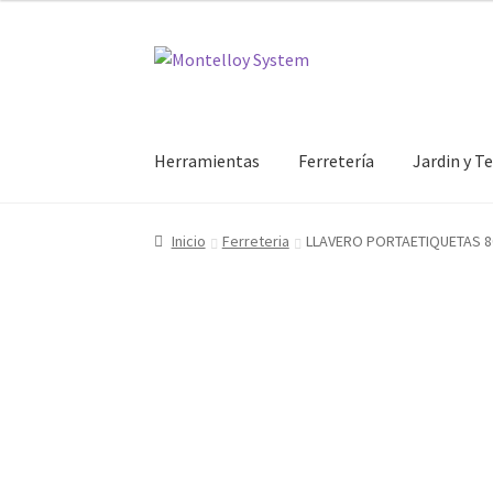
Ir
Ir
a
al
la
contenido
navegación
Herramientas
Ferretería
Jardin y T
Inicio
Ferreteria
LLAVERO PORTAETIQUETAS 