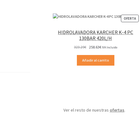
P
OFERTA
EN
OF
HIDROLAVADORA KARCHER K-4 PC
130BAR 420L/H
El
El
323.29
€
258.63
€
IVA Incluido
precio
precio
original
actual
Añadir al carrito
era:
es:
323.29€.
258.63€.
Ver el resto de nuestras
ofertas
.