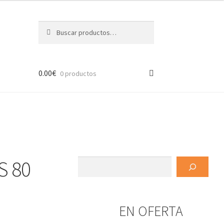
Buscar
Buscar
por:
0.00
€
0 productos
S 80
Buscar
EN OFERTA