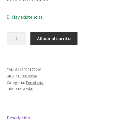
Hay existencias
LLAVERO
Añadir al carrito
PORTAETIQUETAS
80
NARANJA
cantidad
EAN:
8413023172241
SKU:
415001089m
Categoría:
Ferreteria
Etiqueta:
Amig
Descripción