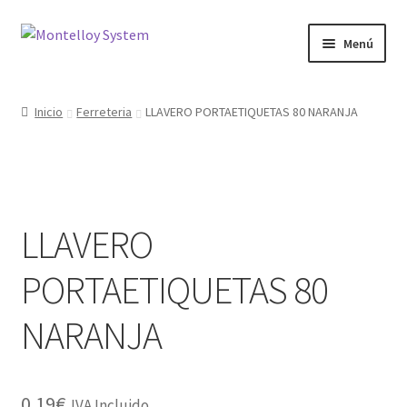
Ir
Ir
Menú
a
al
la
contenido
Herramientas
navegación
Inicio
Ferreteria
LLAVERO PORTAETIQUETAS 80 NARANJA
Ferretería
Jardin y Terraza
LLAVERO
Maquinaria
PORTAETIQUETAS 80
Protección Laboral
NARANJA
Contacto
0.19
€
IVA Incluido