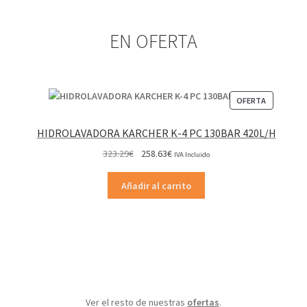
EN OFERTA
PRODUCT
OFERTA
EN
OFERTA
HIDROLAVADORA KARCHER K-4 PC 130BAR 420L/H
El
El
323.29
€
258.63
€
IVA Incluido
precio
precio
original
actual
Añadir al carrito
era:
es:
323.29€.
258.63€.
Ver el resto de nuestras
ofertas
.